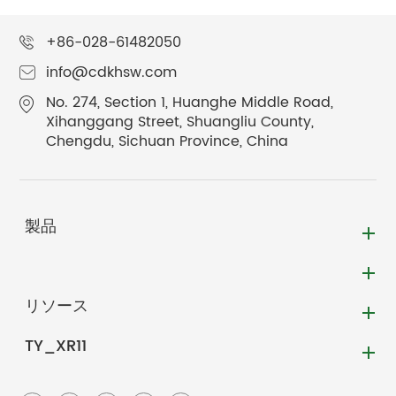
+86-028-61482050
info@cdkhsw.com
No. 274, Section 1, Huanghe Middle Road,
Xihanggang Street, Shuangliu County,
Chengdu, Sichuan Province, China
製品
リソース
TY_XR11