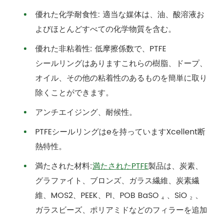
優れた化学耐食性: 適当な媒体は、油、酸溶液お
よびほとんどすべての化学物質を含む。
優れた非粘着性: 低摩擦係数で、
PTFE
シールリングはあります
これらの樹脂、ドープ、
オイル、その他の粘着性のあるものを簡単に取り
除くことができます。
アンチエイジング、耐候性。
PTFE
シールリングはeを持っています
Xcellent断
熱特性。
満たされた材料:
満たされたPTFE
製品は、炭素、
グラファイト、ブロンズ、ガラス繊維、炭素繊
維、MOS2、PEEK、PI、POB BaSO ₄ 、SiO ₂ 、
ガラスビーズ、ポリアミドなどのフィラーを追加