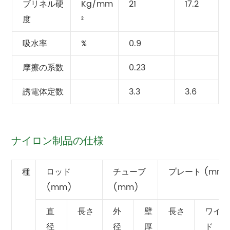
ブリネル硬
Kg/mm
21
17.2
度
²
吸水率
%
0.9
摩擦の系数
0.23
誘電体定数
3.3
3.6
ナイロン制品の仕様
種
ロッド
チューブ
プレート (mm)
(mm)
(mm)
直
長さ
外
壁
長さ
ワイ
径
径
厚
ド