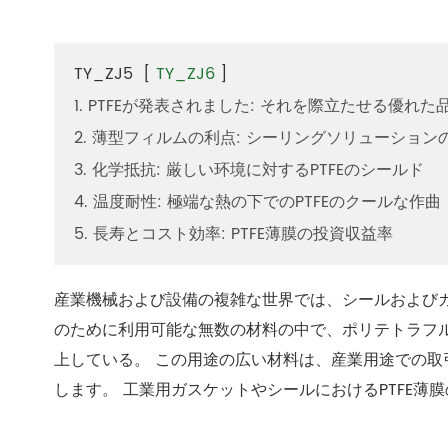
TY_ZJ5
[
TY_ZJ6
]
1. PTFEが発表されました: それを際立たせる優れた
2. 薄型フィルムの利点: シーリングソリューショ
3. 化学抵抗: 厳しい环境に対するPTFEのシールド
4. 温度耐性: 極端な熱の下でのPTFEのクールな作曲
5. 長寿とコスト効率: PTFE薄膜の投資収益率
産業機械および設備の複雑な世界では、シールおよび
のために利用可能な無数の材料の中で、ポリテトラフルオ
上している。 この用途の広い材料は、産業用途での
します。 工業用ガスケットやシールにおけるPTFE薄