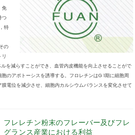
、免
持つ
菌，特
、その
トリ
レベルを減らすことができ、血管内皮機能を向上させることがで
胞のアポトーシスを誘導する。フロレチンはG 1期に細胞周
ア膜電位を減少させ、細胞内カルシウムバランスを変化させて
フレレチン粉末のフレーバー及びフレ
グランス産業における利益