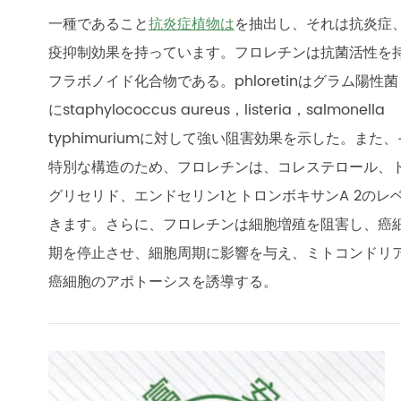
一種であること
抗炎症植物は
を抽出し、それは抗炎症
疫抑制効果を持っています。フロレチンは抗菌活性を
フラボノイド化合物である。phloretinはグラム陽性
にstaphylococcus aureus，listeria，salmonella
typhimuriumに対して強い阻害効果を示した。また
特別な構造のため、フロレチンは、コレステロール、
グリセリド、エンドセリン1とトロンボキサンA 2の
きます。さらに、フロレチンは細胞増殖を阻害し、癌細
期を停止させ、細胞周期に影響を与え、ミトコンドリ
癌細胞のアポトーシスを誘導する。