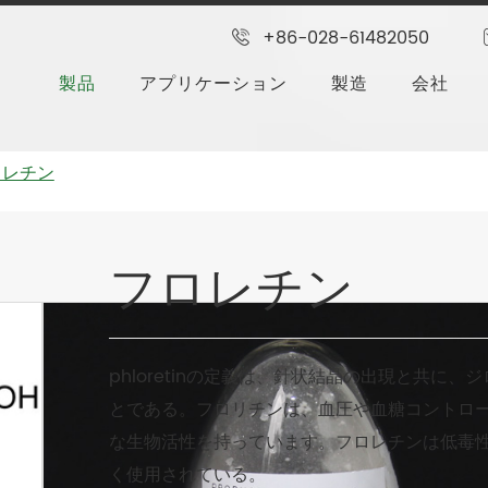
+86-028-61482050
製品
アプリケーション
製造
会社
ロレチン
フロレチン
phloretinの定義は、針状結晶の出現と共
とである。フロリチンは、血圧や血糖コントロ
な生物活性を持っています。フロレチンは低毒
く使用されている。