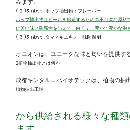
みます。
( 2 )& nbsp ;ホップ抽出物：フレーバー
ホップ抽出物はビールを醸造するための不可欠な原料
に苦い味と防腐性を与えて、白くて、豊かで豊かな泡
( 3 )& nbsp ;タマネギエキス：味防腐剤
オニオンは、ユニークな味と匂いを提供す
2植物抽出物とは何か
成都キンダルコバイオテックは、植物の抽
植物抽出工場
から供給される様々な種類
ます。