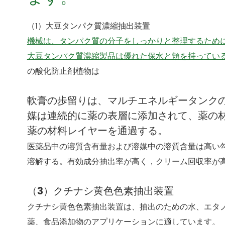
（1）大豆タンパク質濃縮抽出装置
機械は、タンパク質の分子をしっかりと整理するため
大豆タンパク質濃縮製品は優れた保水と頬を持ってい
の酸化防止剤植物は
軟膏の歩留りは、マルチエネルギータンクの1
媒は連続的に薬の表層に添加されて、薬の
薬の材料レイヤーを通過する。
医薬品中の溶質含有量および溶媒中の溶質含量は高い
溶解する。有効成分抽出率が高く，クリーム回収率が
（3）クチナシ黄色色素抽出装置
クチナシ黄色色素抽出装置は、抽出のための水、エタ
薬、食品添加物のアプリケーションに適しています。