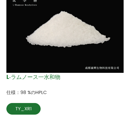
L‐ラムノース一水和物
仕様：98 %のHPLC
TY_XR1