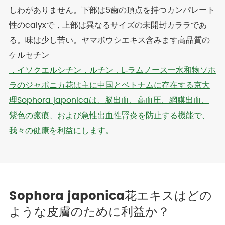
しわがありません。下部は5歯の頂点を持つカンパレート
性のcalyxで，上部は異なるサイズの未開封カララであ
る。味は少し苦い。ヤマボウシエキス含みます高品質の
ケルセチン
，イソクエルシチン，ルチン，L‐ラムノース一水和物ソホ
ラのジャポニカ花は主に中国とベトナムに存在する京大
理Sophora japonicaは、脳出血、高血圧、網膜出血、
紫色の瘢痕、および急性出血性腎炎を防止する機能で、
我々の健康を利益にします。
Sophora japonica花エキスはどの
ような皮膚のために利益か？