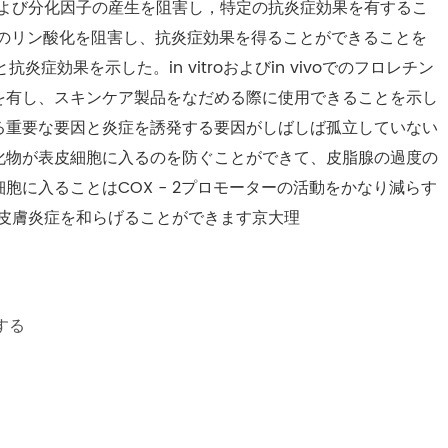
インおよび分化因子の産生を阻害し，特定の抗炎症効果を有するこ
PKのリン酸化を阻害し、抗炎症効果を得ることができることを
炎症効果を示した。in vitroおよびin vivoでのフロレチン
を有し、スキンケア製品をなだめる際に使用できることを示し
る重要な要因と炎症を誘発する要因がしばしば孤立していない
化物が表皮細胞に入るのを防ぐことができて、皮脂腺の過度の
に入ることはCOX - 2プロモーターの活動をかなり減らす
型皮膚炎症を和らげることができます京大理
する