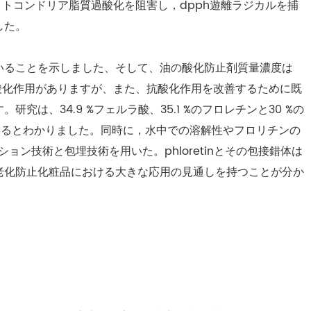
tinはミトコンドリア脂質過酸化を阻害し，dpph遊離ラジカルを捕
した。
いることを示しました、そして、油の酸化防止剤質量濃度は
自の抗酸化作用がありますが、また、抗酸化作用を改善するために既
は、34.9 %フェルラ酸、35.1 %のフロレチンと30 %の
いるとわかりました。同時に，水中での溶解性やフロリチンの
ン技術と包埋技術を用いた。phloretinとその包接錯体は
老化防止化粧品における大きな応用の見通しを持つことが分か