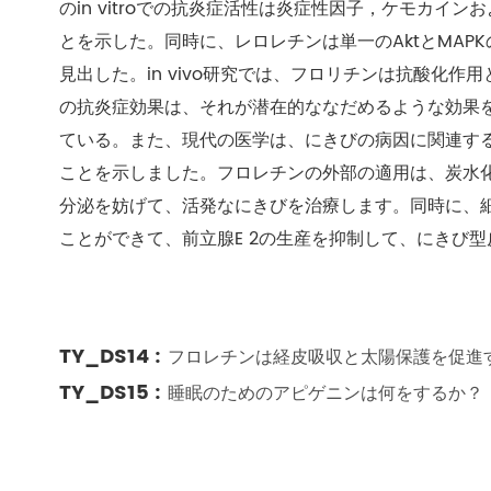
のin vitroでの抗炎症活性は炎症性因子，ケモカ
とを示した。同時に、レロレチンは単一のAktとMA
見出した。in vivo研究では、フロリチンは抗酸化作用と抗
の抗炎症効果は、それが潜在的ななだめるような効果
ている。また、現代の医学は、にきびの病因に関連す
ことを示しました。フロレチンの外部の適用は、炭水
分泌を妨げて、活発なにきびを治療します。同時に、細胞
ことができて、前立腺E 2の生産を抑制して、にきび
TY_DS14 :
フロレチンは経皮吸収と太陽保護を促進
TY_DS15 :
睡眠のためのアピゲニンは何をするか？