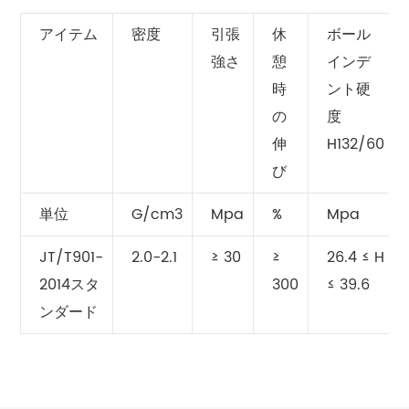
アイテム
密度
引張
休
ボール
強さ
憩
インデ
時
ント硬
の
度
伸
H132/60
び
単位
G/cm3
Mpa
%
Mpa
JT/T901-
2.0-2.1
≥ 30
≥
26.4 ≤ H
2014スタ
300
≤ 39.6
ンダード