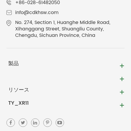
+86-028-61482050
info@cdkhsw.com
No. 274, Section 1, Huanghe Middle Road,
Xihanggang Street, Shuangliu County,
Chengdu, Sichuan Province, China
製品
リソース
TY_XR11