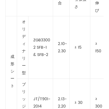
合
伸
さ
び
オ
リ
デ
ZGB3300
ィ
2.10-
≥
2 SFB-1
≥ 15
ナ
2.30
150
& SFB-2
成
リ
形
ー
シ
型
ー
ブ
ト
リ
ッ
JT/T901-
2.13-
≥
≥ 30
ジ
2014
2.20
300