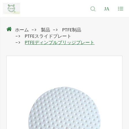
JA
ホーム
製品
PTFE制品
PTFEスライドプレート
PTFEディンプルブリッジプレート