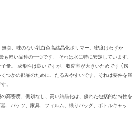
、無臭、味のない乳白色高結晶化ポリマー、密度はわずか
クの中で最も軽い品种の一つです。 それは水に特に安定しています、
00の分子量。 成形性は良いですが、収缩率が大きいためです (1%
でいくつかの部品のために、たるみやすいです、それは要件を満
です。
種の高密度、側鎖なし、高い結晶化は、優れた包括的な特性を
洗面器、バケツ、家具、フィルム、織りバッグ、ボトルキャッ