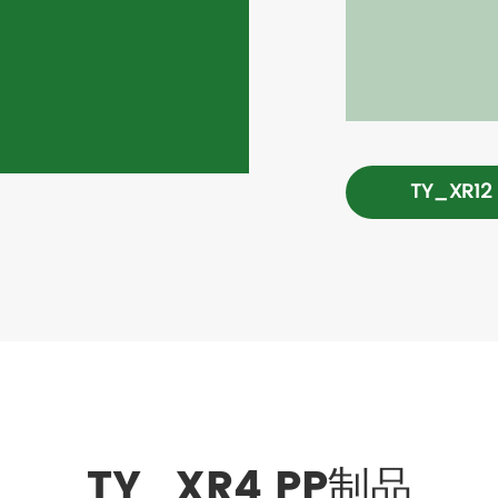
TY_XR12
TY_XR4 PP制品