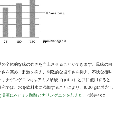
品の全体的な味の強さを向上させることができます。風味の向
かさを高め、刺激を抑え、刺激的な塩辛さを抑え、不快な後味
，ナゲンゲニンはγ‐アミノ酪酸（gaba）と共に使用すると
究では、水を飲料水に添加することにより、1000 gに希釈し
0 g溶液にγ‐アミノ酪酸とナリンゲニンを加えた
。<武井>cc